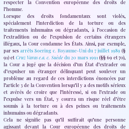
respecter la Convention européenne des droits de
l’homme.
Lorsque des droits fondamentaux sont violés,
spécialement l’interdiction de la torture ou des
traitements inhumains ou dégradants, à l’occasion de
l’extradition ou de l’expulsion de certains étrangers
illégaux, la Cour condamne les États. Ainsi, par exemple,
par ses
arrêts Soering c. Royaume-Uni du 7 juillet 1989
(§
91) et
Cruz Varas e.a. c. Suède
du 20 mars 1991
(§§ 69 et 70),
la Cour a jugé que la décision d’un État d’extrader ou
d’expulser un étranger délinquant peut soulever un
problème au regard de ces interdictions énoncées par
l’article 3 de la Convention lorsqu’il y a des motifs sérieux
et avérés de croire que l’intéressé, si on l’extrade ou
l’expulse vers un État, y courra un risque réel d’être
soumis à la torture ou à des peines ou traitements
inhumains ou dégradants.
Cela ne signifie pas qu’il suffirait qu’une personne
agissant devant la Cour européenne des droits de