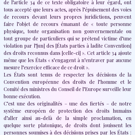
de l’article 34 de ce texte obligatoire à leur égard, ont
tous accepté que leurs actes, après l’épuisement des voies
de recours devant leurs propres juridictions, peuvent
faire l’objet de recours émanant de « toute personne
physique, toute organisation non gouvernementale ou
tout groupe de particuliers qui se prétend victime d’une
violation par l’[un] des [États parties à ladite Convention]
des droits reconnus dans [celle-ci] ». Cet article 34 ajoute
même que les États « s’engagent à n’entraver par aucune
mesure l’exercice efficace de ce droit ».
Les États sont tenus de respecter les décisions de la
Convention européenne des droits de l’homme et le
Comité des ministres du Conseil de l’Europe surveille leur
bonne exécution.
C’est une des originalités – une des fiertés – de notre
système européen de protection des droits humains
d’aller ainsi au-delà de la simple proclamation, en
quelque sorte platonique, de droits dont jouissent les
personnes soumises à des décisions prises par les États :