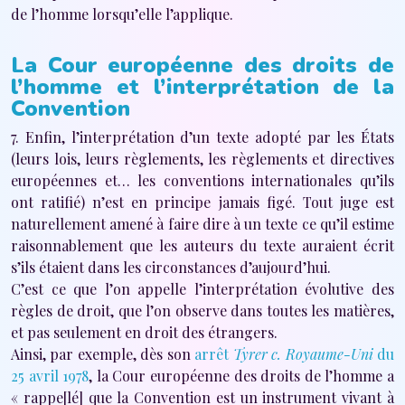
de l’homme lorsqu’elle l’applique.
La Cour européenne des droits de
l’homme et l’interprétation de la
Convention
7. Enfin, l’interprétation d’un texte adopté par les États
(leurs lois, leurs règlements, les règlements et directives
européennes et… les conventions internationales qu’ils
ont ratifié) n’est en principe jamais figé. Tout juge est
naturellement amené à faire dire à un texte ce qu’il estime
raisonnablement que les auteurs du texte auraient écrit
s’ils étaient dans les circonstances d’aujourd’hui.
C’est ce que l’on appelle l’interprétation évolutive des
règles de droit, que l’on observe dans toutes les matières,
et pas seulement en droit des étrangers.
Ainsi, par exemple, dès son
arrêt
Tyrer c. Royaume-Uni
du
25 avril 1978
, la Cour européenne des droits de l’homme a
« rappe[lé] que la Convention est un instrument vivant à