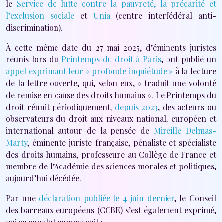
le
Service de lutte contre la pauvreté, la précarité et
l’exclusion sociale
et
Unia
(centre interfédéral anti-
discrimination).
À cette même date du 27 mai 2025, d’éminents juristes
réunis lors du
Printemps du droit à Paris
, ont publié un
appel exprimant leur « profonde inquiétude »
à la lecture
de la lettre ouverte, qui, selon eux, « traduit une volonté
de remise en cause des droits humains ». Le Printemps du
droit réunit périodiquement,
depuis 2023
, des acteurs ou
observateurs du droit aux niveaux national, européen et
international autour de la pensée de
Mireille Delmas-
Marty
, éminente juriste française, pénaliste et spécialiste
des droits humains, professeure au Collège de France et
membre de l’Académie des sciences morales et politiques,
aujourd’hui décédée.
Par une
déclaration publiée le 4 juin dernier
, le Conseil
des barreaux européens (CCBE) s’est également exprimé,
qui se conclut comme suit :