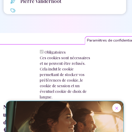
Pierre Vandernoot
Paramètres de confidentia
Obligatoires
Ces cookies sont nécessaires
et ne peuvent être refusés.
Cela inclut le cookie
Pied de page
Nos formations
permettant de stocker vos
préférences de cookie, le
Chèques formation
cookie de session et un
Dossiers thématiques
éventuel cookie de choix de
langue.
Conditions générales
Nous
×
Statistiques
Politique de confidentialité
Ces cookies nous servent à
utilisons
établir des statistiques sur
des cookies
l'utilisation de notre site. Les
🍪
Newsletter
informations contenues dans