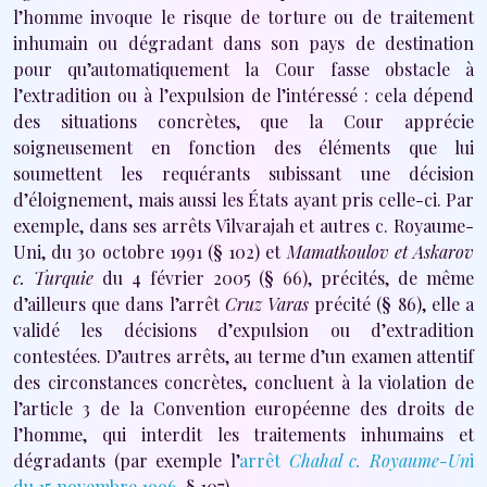
l’homme invoque le risque de torture ou de traitement
inhumain ou dégradant dans son pays de destination
pour qu’automatiquement la Cour fasse obstacle à
l’extradition ou à l’expulsion de l’intéressé : cela dépend
des situations concrètes, que la Cour apprécie
soigneusement en fonction des éléments que lui
soumettent les requérants subissant une décision
d’éloignement, mais aussi les États ayant pris celle-ci. Par
exemple, dans ses arrêts Vilvarajah et autres c. Royaume-
Uni, du 30 octobre 1991 (§ 102) et
Mamatkoulov et Askarov
c. Turquie
du 4 février 2005 (§ 66), précités, de même
d’ailleurs que dans l’arrêt
Cruz Varas
précité (§ 86), elle a
validé les décisions d’expulsion ou d’extradition
contestées. D’autres arrêts, au terme d’un examen attentif
des circonstances concrètes, concluent à la violation de
l’article 3 de la Convention européenne des droits de
l’homme, qui interdit les traitements inhumains et
dégradants (par exemple l’
arrêt
Chahal c. Royaume-Un
i
du 15 novembre 1996
, § 107).