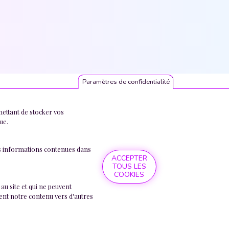
Paramètres de confidentialité
mettant de stocker vos
ue.
 Les informations contenues dans
RETIRER MON CON
ACCEPTER
TOUS LES
COOKIES
au site et qui ne peuvent
ment notre contenu vers d'autres
Copyright © 2024 AVOCATS.BE
 Barreaux Francophones et Germanophone de Belgique