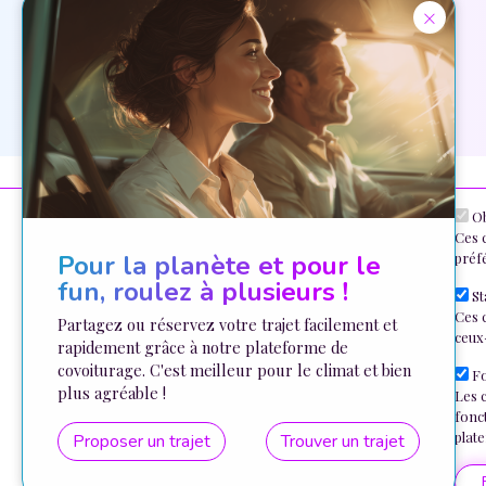
×
Ob
Ces c
Pour la planète et pour le
préfé
N
fun, roulez à plusieurs !
St
Pied de page
Nos formations
Nous utilisons des cookies 🍪
Ces c
Ad
Partagez ou réservez votre trajet facilement et
Chèques formation
ceux
Vous pouvez paramétrer vos choix, ou
rapidement grâce à notre plateforme de
Dossiers thématiques
covoiturage. C'est meilleur pour le climat et bien
accepter tous les cookies.
Fo
plus agréable !
Plus d'informations
Les c
Conditions générales
fonct
Politique de confidentialité
plat
Proposer un trajet
Trouver un trajet