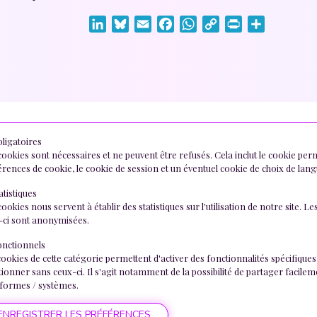
LinkedIn
Bluesky
Email
Facebook
WhatsApp
Copy
Print
Share
Link
ligatoires
ookies sont nécessaires et ne peuvent être refusés. Cela inclut le cookie per
rences de cookie, le cookie de session et un éventuel cookie de choix de lang
ewsletter
atistiques
ookies nous servent à établir des statistiques sur l'utilisation de notre site.
resse de courriel
-ci sont anonymisées.
nctionnels
J'accepte la politique de confidentialité.
ookies de cette catégorie permettent d'activer des fonctionnalités spécifiques 
ionner sans ceux-ci. Il s'agit notamment de la possibilité de partager facile
eformes / systèmes.
Ordre des
ENREGISTRER LES PRÉFÉRENCES