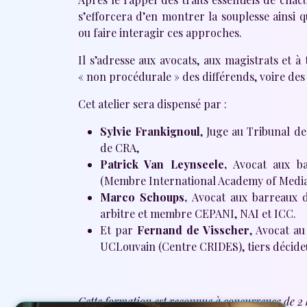
s’efforcera d’en montrer la souplesse ainsi 
ou faire interagir ces approches.
Il s’adresse aux avocats, aux magistrats et 
« non procédurale » des différends, voire des 
Cet atelier sera dispensé par :
Sylvie Frankignoul
, Juge au Tribunal d
de CRA,
Patrick Van Leynseele,
Avocat aux b
(Membre International Academy of Media
Marco Schoups,
Avocat aux barreaux d
arbitre et membre CEPANI, NAI et ICC.
Et par
Fernand de Visscher
, Avocat au
UCLouvain (Centre CRIDES), tiers décid
Cette formation est reconnue à concurrence de 2