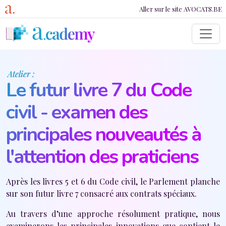
Lien vers Avocats.b
Aller au contenu principal
Aller sur le site AVOCATS.BE
Atelier :
Le futur livre 7 du Code
civil - examen des
principales nouveautés à
l'attention des praticiens
Après les livres 5 et 6 du Code civil, le Parlement planche
sur son futur livre 7 consacré aux contrats spéciaux.
Au travers d’une approche résolument pratique, nous
examinerons les principales innovations que contient le