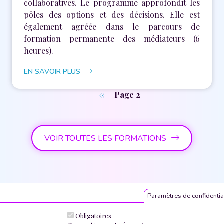
collaboratives. Le programme approfondit les
pôles des options et des décisions. Elle est
également agréée dans le parcours de
formation permanente des médiateurs (6
heures).
EN SAVOIR PLUS
Pagination
Page précédente
‹‹
Page 2
VOIR TOUTES LES FORMATIONS
Paramètres de confidentia
Obligatoires